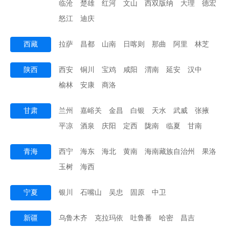
临沧
楚雄
红河
文山
西双版纳
大理
德宏
怒江
迪庆
西藏
拉萨
昌都
山南
日喀则
那曲
阿里
林芝
陕西
西安
铜川
宝鸡
咸阳
渭南
延安
汉中
榆林
安康
商洛
甘肃
兰州
嘉峪关
金昌
白银
天水
武威
张掖
平凉
酒泉
庆阳
定西
陇南
临夏
甘南
青海
西宁
海东
海北
黄南
海南藏族自治州
果洛
玉树
海西
宁夏
银川
石嘴山
吴忠
固原
中卫
新疆
乌鲁木齐
克拉玛依
吐鲁番
哈密
昌吉