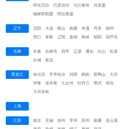
呼伦贝尔
巴彦淖尔
乌兰察布
兴安盟
锡林郭勒盟
阿拉善盟
辽宁
沈阳
大连
鞍山
抚顺
本溪
丹东
锦州
营口
阜新
辽阳
盘锦
铁岭
朝阳
葫芦岛
吉林
长春
吉林市
四平
辽源
通化
白山
松原
白城
延边
黑龙江
哈尔滨
齐齐哈尔
鸡西
鹤岗
双鸭山
大庆
伊春
佳木斯
七台河
牡丹江
黑河
绥化
大兴安岭
上海
江苏
南京
无锡
徐州
常州
苏州
南通
连云港