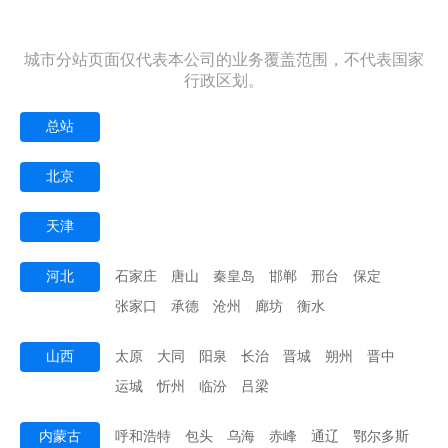
城市分站页面仅代表本公司的业务覆盖范围，不代表国家
行政区划。
总站
北京
天津
河北
石家庄
唐山
秦皇岛
邯郸
邢台
保定
张家口
承德
沧州
廊坊
衡水
山西
太原
大同
阳泉
长治
晋城
朔州
晋中
运城
忻州
临汾
吕梁
内蒙古
呼和浩特
包头
乌海
赤峰
通辽
鄂尔多斯