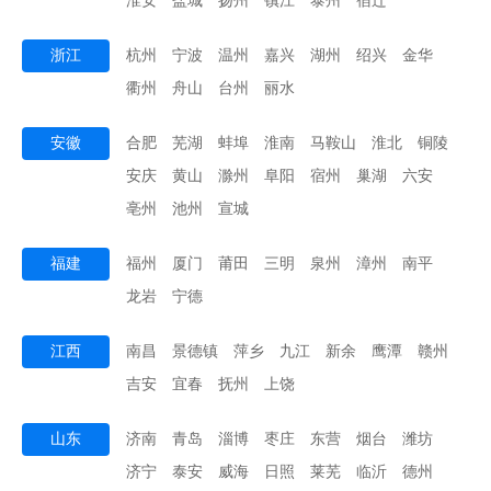
淮安
盐城
扬州
镇江
泰州
宿迁
浙江
杭州
宁波
温州
嘉兴
湖州
绍兴
金华
衢州
舟山
台州
丽水
安徽
合肥
芜湖
蚌埠
淮南
马鞍山
淮北
铜陵
安庆
黄山
滁州
阜阳
宿州
巢湖
六安
亳州
池州
宣城
福建
福州
厦门
莆田
三明
泉州
漳州
南平
龙岩
宁德
江西
南昌
景德镇
萍乡
九江
新余
鹰潭
赣州
吉安
宜春
抚州
上饶
山东
济南
青岛
淄博
枣庄
东营
烟台
潍坊
济宁
泰安
威海
日照
莱芜
临沂
德州