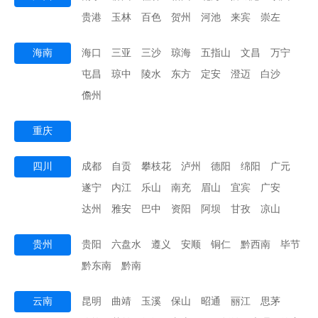
贵港
玉林
百色
贺州
河池
来宾
崇左
海南
海口
三亚
三沙
琼海
五指山
文昌
万宁
屯昌
琼中
陵水
东方
定安
澄迈
白沙
儋州
重庆
四川
成都
自贡
攀枝花
泸州
德阳
绵阳
广元
遂宁
内江
乐山
南充
眉山
宜宾
广安
达州
雅安
巴中
资阳
阿坝
甘孜
凉山
贵州
贵阳
六盘水
遵义
安顺
铜仁
黔西南
毕节
黔东南
黔南
云南
昆明
曲靖
玉溪
保山
昭通
丽江
思茅