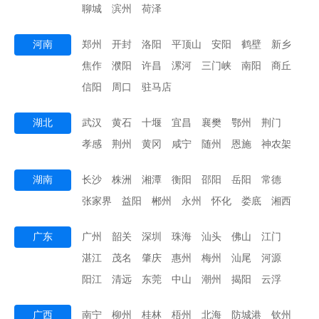
聊城
滨州
荷泽
河南
郑州
开封
洛阳
平顶山
安阳
鹤壁
新乡
焦作
濮阳
许昌
漯河
三门峡
南阳
商丘
信阳
周口
驻马店
湖北
武汉
黄石
十堰
宜昌
襄樊
鄂州
荆门
孝感
荆州
黄冈
咸宁
随州
恩施
神农架
湖南
长沙
株洲
湘潭
衡阳
邵阳
岳阳
常德
张家界
益阳
郴州
永州
怀化
娄底
湘西
广东
广州
韶关
深圳
珠海
汕头
佛山
江门
湛江
茂名
肇庆
惠州
梅州
汕尾
河源
阳江
清远
东莞
中山
潮州
揭阳
云浮
广西
南宁
柳州
桂林
梧州
北海
防城港
钦州