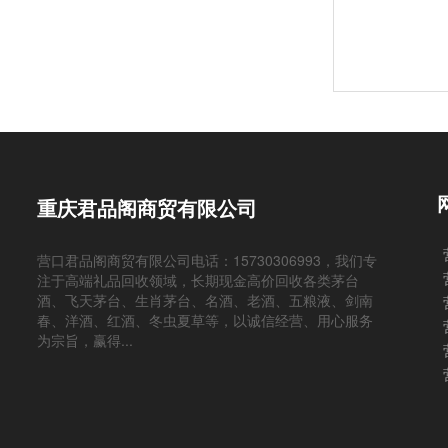
重庆君品阁商贸有限公司
营口君品阁商贸有限公司电话：15730306993，我们专
注于高端礼品回收领域，长期现金高价回收各类茅台
酒、飞天茅台、生肖茅台、名酒、老酒、五粮液、剑南
春、洋酒、红酒、冬虫夏草等，以诚信经营、用心服务
为宗旨，赢得...