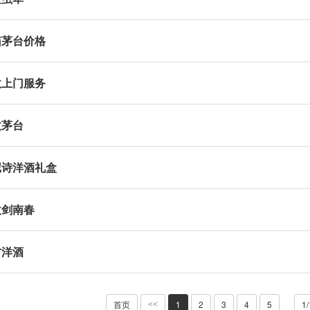
箱茅台价格
收上门服务
收茅台
尼诗洋酒礼盒
收剑南春
方洋酒
首页
1
2
3
4
5
1
<<