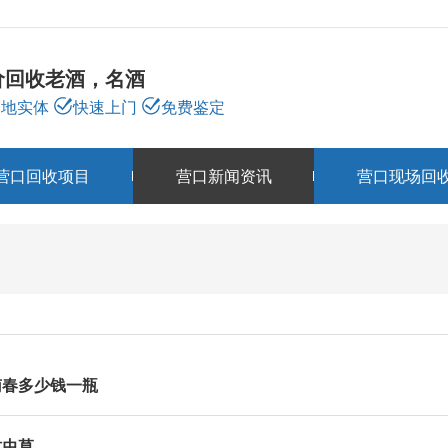
价回收老酒，名酒
本地实体
快速上门
免费鉴定
营口回收项目
营口新闻资讯
营口现场回
营口新闻资讯
NEWS
南春多少钱一瓶
质虫草