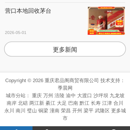
营口本地回收茅台
2026-05-01
更多新闻
Copyright © 2026 重庆君品阁商贸有限公司 技术支持：
季晨网
城市分站：
重庆
万州
涪陵
渝中
大渡口
沙坪坝
九龙坡
南岸
北碚
两江新
綦江
大足
巴南
黔江
长寿
江津
合川
永川
南川
璧山
铜梁
潼南
荣昌
开州
梁平
武隆区
更多城
市