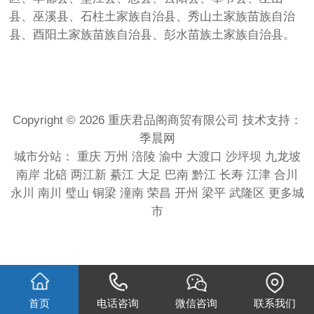
县、巫溪县、石柱土家族自治县、秀山土家族苗族自治
县、酉阳土家族苗族自治县、彭水苗族土家族自治县。
Copyright © 2026 重庆君品阁商贸有限公司 技术支持：
季晨网
城市分站：
重庆
万州
涪陵
渝中
大渡口
沙坪坝
九龙坡
南岸
北碚
两江新
綦江
大足
巴南
黔江
长寿
江津
合川
永川
南川
璧山
铜梁
潼南
荣昌
开州
梁平
武隆区
更多城
市
首页
电话咨询
微信咨询
联系我们