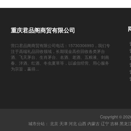
重庆君品阁商贸有限公司
营口君品阁商贸有限公司电话：15730306993，我们专
注于高端礼品回收领域，长期现金高价回收各类茅台
酒、飞天茅台、生肖茅台、名酒、老酒、五粮液、剑南
春、洋酒、红酒、冬虫夏草等，以诚信经营、用心服务
为宗旨，赢得...
Copyright
城市分站：
北京
天津
河北
山西
内蒙古
辽宁
吉林
黑龙