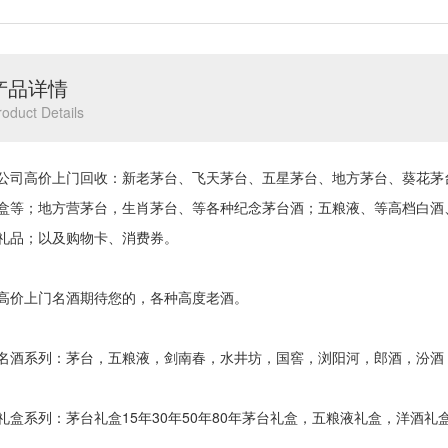
产品详情
roduct Details
高价上门回收：新老茅台、飞天茅台、五星茅台、地方茅台、葵花茅台、茅
盒等；地方营茅台，生肖茅台、等各种纪念茅台酒；五粮液、等高档白酒
礼品；以及购物卡、消费券。
上门名酒期待您的，各种高度老酒。
系列：茅台，五粮液，剑南春，水井坊，国窖，浏阳河，郎酒，汾酒
系列：茅台礼盒15年30年50年80年茅台礼盒，五粮液礼盒，洋酒礼