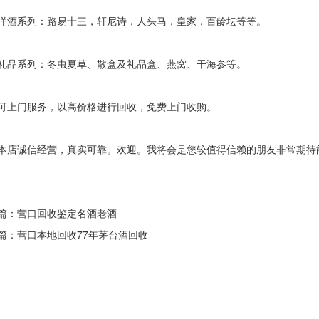
系列：路易十三，轩尼诗，人头马，皇家，百龄坛等等。
系列：冬虫夏草、散盒及礼品盒、燕窝、干海参等。
门服务，以高价格进行回收，免费上门收购。
诚信经营，真实可靠。欢迎。我将会是您较值得信赖的朋友非常期待
篇：营口
回收鉴定名酒老酒
篇：营口
本地回收77年茅台酒回收