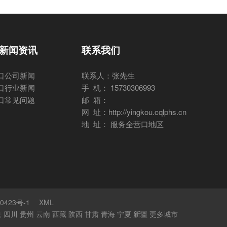
新闻资讯
联系我们
口公司新闻
联系人：张先生
口行业新闻
手 机： 15730306993
口常见问题
邮 箱：
网 址：http://yingkou.cqlphs.cn
地 址： 服务全营口地区
0423号-1
XML
庆
四川
贵州
云南
西藏
陕西
甘肃
青海
宁夏
新疆
更多城市